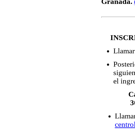
Granada.
INSCR
Llamar
Posteri
siguien
el ingr
Caja R
3023 0
Llamar
centr