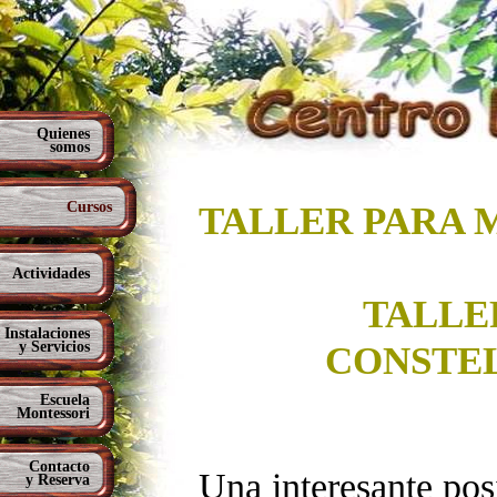
Quienes
somos
Cursos
TALLER PARA 
Actividades
TALLE
Instalaciones
y Servicios
CONSTEL
Escuela
Montessori
Contacto
Una interesante pos
y Reserva